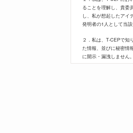
ることを理解し、貴委
し、私が想起したアイ
発明者の1人として当
２．私は、T-CEPで
た情報、並びに秘密情
に開示・漏洩しません
３．私は、T-CEPで
秘匿としません。
４．私は、T-CEP参
身の利益につながる活
ることを理解します。
５．私は、以上の項目