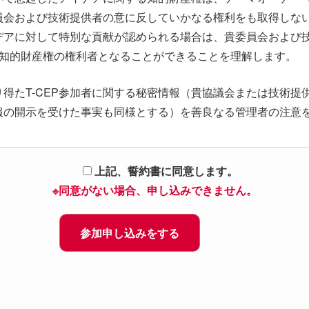
員会および技術提供者の意に反していかなる権利をも取得しな
デアに対して特別な貢献が認められる場合は、貴委員会および
該知的財産権の権利者となることができることを理解します。
知り得たT-CEP参加者に関する秘密情報（貴協議会または技術
報の開示を受けた事実も同様とする）を善良なる管理者の注意
。
想起したアイデア、ディスカッションした内容を、貴委員会に対
上記、誓約書に同意します。
※同意がない場合、申し込みできません。
加により生じたアイデアおよびディスカッションの内容を、自ら
動を行う場合は、いかなる理由があろうとも貴委員会からの書
に違反した場合、次にあげる一切の責任及び義務を負担します