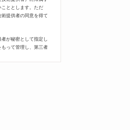
いこととします。ただ
技術提供者の同意を得て
提供者が秘密として指定し
をもって管理し、第三者
して開示するものとし、
が所属する組織および自
面による同意が必要であ
。ただし、既に公知とな