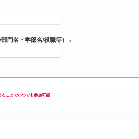
/部門名・学部名/役職等）
※
出ることでいつでも参加可能